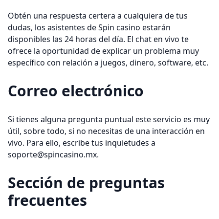
Obtén una respuesta certera a cualquiera de tus
dudas, los asistentes de Spin casino estarán
disponibles las 24 horas del día. El chat en vivo te
ofrece la oportunidad de explicar un problema muy
específico con relación a juegos, dinero, software, etc.
Correo electrónico
Si tienes alguna pregunta puntual este servicio es muy
útil, sobre todo, si no necesitas de una interacción en
vivo. Para ello, escribe tus inquietudes a
soporte@spincasino.mx.
Sección de preguntas
frecuentes