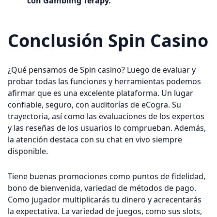
con Gambling Terapy.
Conclusión Spin Casino
¿Qué pensamos de Spin casino? Luego de evaluar y
probar todas las funciones y herramientas podemos
afirmar que es una excelente plataforma. Un lugar
confiable, seguro, con auditorías de eCogra. Su
trayectoria, así como las evaluaciones de los expertos
y las reseñas de los usuarios lo comprueban. Además,
la atención destaca con su chat en vivo siempre
disponible.
Tiene buenas promociones como puntos de fidelidad,
bono de bienvenida, variedad de métodos de pago.
Como jugador multiplicarás tu dinero y acrecentarás
la expectativa. La variedad de juegos, como sus slots,