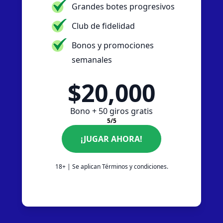
Grandes botes progresivos
Club de fidelidad
Bonos y promociones
semanales
$20,000
Bono + 50 giros gratis
5/5
¡JUGAR AHORA!
18+ | Se aplican Términos y condiciones.