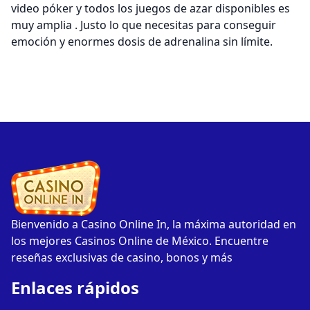
video póker y todos los juegos de azar disponibles es
muy amplia . Justo lo que necesitas para conseguir
emoción y enormes dosis de adrenalina sin límite.
Bienvenido a Casino Online In, la máxima autoridad en
los mejores Casinos Online de México. Encuentre
reseñas exclusivas de casino, bonos y más
Enlaces rápidos