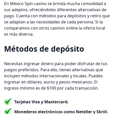
En México Spin casino se brinda mucha comodidad a
sus adeptos, ofreciéndoles diferentes alternativas de
pago. Cuenta con métodos para depósitos y retiro que
se adaptan a las necesidades de cada persona. Si la
comparamos con otros casinos online la oferta local
es más diversa.
Métodos de depósito
Necesitas ingresar dinero para poder disfrutar de tus
juegos preferidos. Para ello, tienes alternativas que
incluyen métodos internacionales y locales. Puedes
ingresar en dólares, euros y pesos mexicanos. El
ingreso mínimo es de $100 por cada transacción.
Tarjetas Visa y Mastercard.
Monederos electrónicos como Neteller y Skrill.