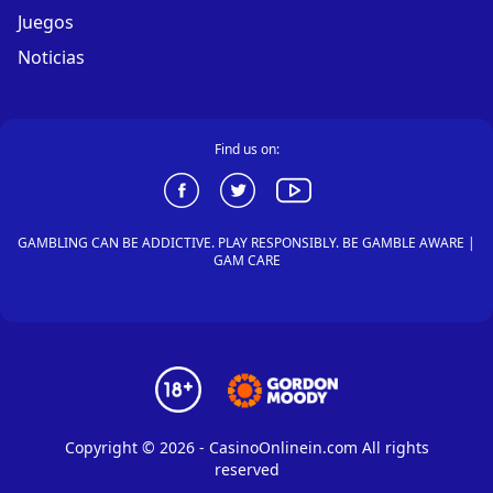
Juegos
Noticias
Find us on:
GAMBLING CAN BE ADDICTIVE. PLAY RESPONSIBLY. BE
GAMBLE AWARE
|
GAM CARE
Copyright © 2026 - CasinoOnlinein.com All rights
reserved