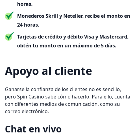
horas.
Monederos Skrill y Neteller, recibe el monto en
24 horas.
Tarjetas de crédito y débito Visa y Mastercard,
obtén tu monto en un máximo de 5 días.
Apoyo al cliente
Ganarse la confianza de los clientes no es sencillo,
pero Spin Casino sabe cómo hacerlo. Para ello, cuenta
con diferentes medios de comunicación. como su
correo electrónico.
Chat en vivo