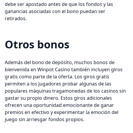
debe ser apostado antes de que los fondos y las
ganancias asociadas con el bono puedan ser
retirados.
Otros bonos
Además del bono de depósito, muchos bonos de
bienvenida en Winpot Casino también incluyen giros
gratis como parte de la oferta. Los giros gratis
permiten a los jugadores probar algunas de las
populares máquinas tragamonedas de los casinos sin
gastar su propio dinero. Estos giros adicionales
ofrecen una oportunidad emocionante de ganar
premios en efectivo y experimentar la emoción del
juego sin arriesgar fondos propios.