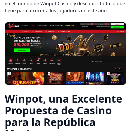
en el mundo de Winpot Casino y descubrir todo lo que
tiene para ofrecer a los jugadores en este año.
Winpot, una Excelente
Propuesta de Casino
para la República