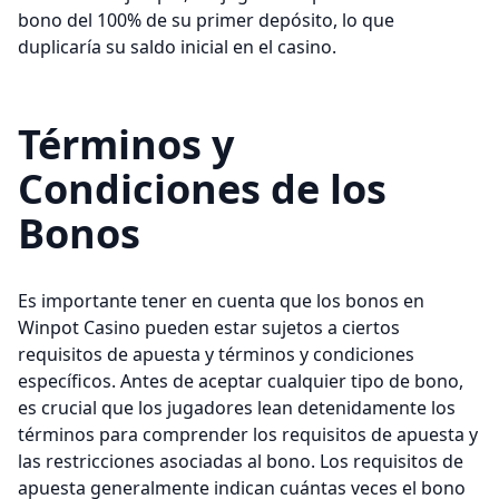
bono del 100% de su primer depósito, lo que
duplicaría su saldo inicial en el casino.
Términos y
Condiciones de los
Bonos
Es importante tener en cuenta que los bonos en
Winpot Casino pueden estar sujetos a ciertos
requisitos de apuesta y términos y condiciones
específicos. Antes de aceptar cualquier tipo de bono,
es crucial que los jugadores lean detenidamente los
términos para comprender los requisitos de apuesta y
las restricciones asociadas al bono. Los requisitos de
apuesta generalmente indican cuántas veces el bono