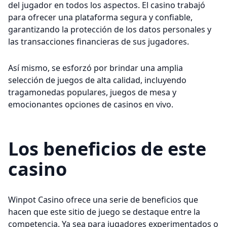
del jugador en todos los aspectos. El casino trabajó
para ofrecer una plataforma segura y confiable,
garantizando la protección de los datos personales y
las transacciones financieras de sus jugadores.
Así mismo, se esforzó por brindar una amplia
selección de juegos de alta calidad, incluyendo
tragamonedas populares, juegos de mesa y
emocionantes opciones de casinos en vivo.
Los beneficios de este
casino
Winpot Casino ofrece una serie de beneficios que
hacen que este sitio de juego se destaque entre la
competencia. Ya sea para jugadores experimentados o