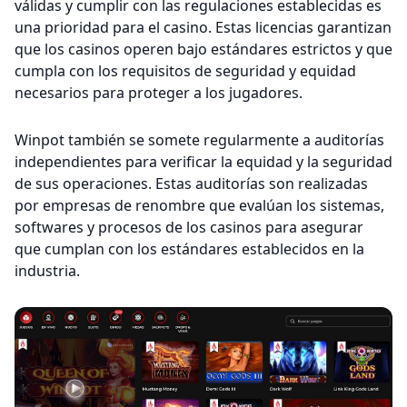
válidas y cumplir con las regulaciones establecidas es
una prioridad para el casino. Estas licencias garantizan
que los casinos operen bajo estándares estrictos y que
cumpla con los requisitos de seguridad y equidad
necesarios para proteger a los jugadores.
Winpot también se somete regularmente a auditorías
independientes para verificar la equidad y la seguridad
de sus operaciones. Estas auditorías son realizadas
por empresas de renombre que evalúan los sistemas,
softwares y procesos de los casinos para asegurar
que cumplan con los estándares establecidos en la
industria.