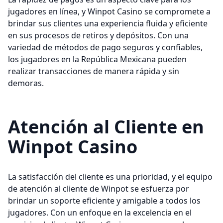
jugadores en línea, y Winpot Casino se compromete a
brindar sus clientes una experiencia fluida y eficiente
en sus procesos de retiros y depósitos. Con una
variedad de métodos de pago seguros y confiables,
los jugadores en la República Mexicana pueden
realizar transacciones de manera rápida y sin
demoras.
Atención al Cliente en
Winpot Casino
La satisfacción del cliente es una prioridad, y el equipo
de atención al cliente de Winpot se esfuerza por
brindar un soporte eficiente y amigable a todos los
jugadores. Con un enfoque en la excelencia en el