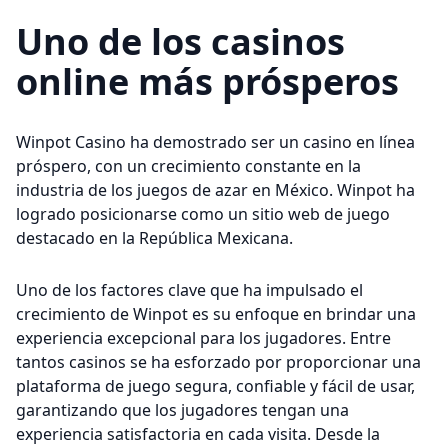
Uno de los casinos
online más prósperos
Winpot Casino ha demostrado ser un casino en línea
próspero, con un crecimiento constante en la
industria de los juegos de azar en México. Winpot ha
logrado posicionarse como un sitio web de juego
destacado en la República Mexicana.
Uno de los factores clave que ha impulsado el
crecimiento de Winpot es su enfoque en brindar una
experiencia excepcional para los jugadores. Entre
tantos casinos se ha esforzado por proporcionar una
plataforma de juego segura, confiable y fácil de usar,
garantizando que los jugadores tengan una
experiencia satisfactoria en cada visita. Desde la