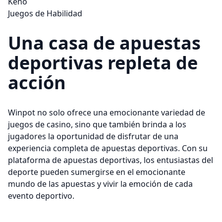
Keno
Juegos de Habilidad
Una casa de apuestas
deportivas repleta de
acción
Winpot no solo ofrece una emocionante variedad de
juegos de casino, sino que también brinda a los
jugadores la oportunidad de disfrutar de una
experiencia completa de apuestas deportivas. Con su
plataforma de apuestas deportivas, los entusiastas del
deporte pueden sumergirse en el emocionante
mundo de las apuestas y vivir la emoción de cada
evento deportivo.