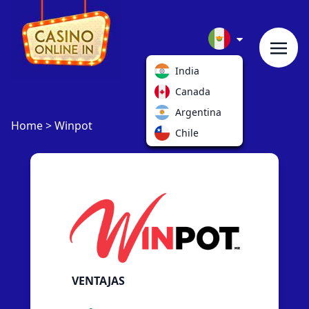
India
Canada
Argentina
Home
>
Winpot
Chile
VENTAJAS