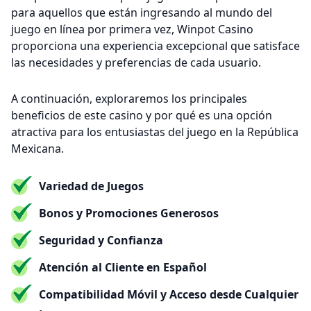
para aquellos que están ingresando al mundo del
juego en línea por primera vez, Winpot Casino
proporciona una experiencia excepcional que satisface
las necesidades y preferencias de cada usuario.
A continuación, exploraremos los principales
beneficios de este casino y por qué es una opción
atractiva para los entusiastas del juego en la República
Mexicana.
Variedad de Juegos
Bonos y Promociones Generosos
Seguridad y Confianza
Atención al Cliente en Español
Compatibilidad Móvil y Acceso desde Cualquier