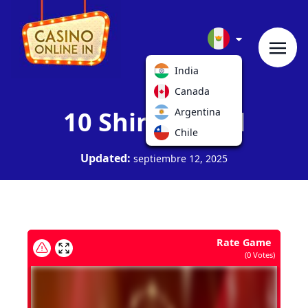
India
Canada
10 Shining Roll
Argentina
Chile
Updated:
septiembre 12, 2025
Rate Game
(
0
Votes)