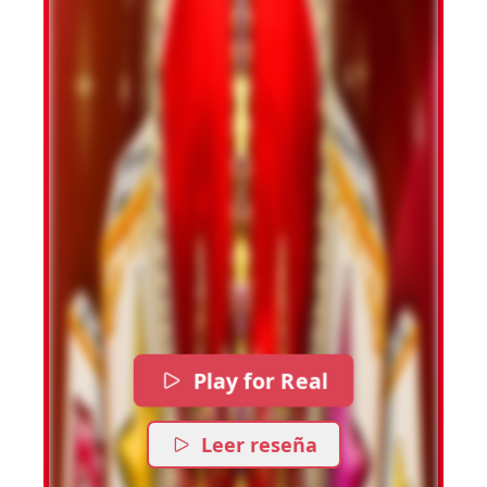
Play for Real
Leer reseña