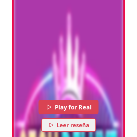
Play for Real
Leer reseña