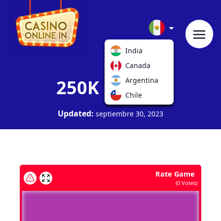
India
Canada
250K Deluxe
Argentina
Chile
Updated:
septiembre 30, 2023
Rate Game
(
0
Votes)