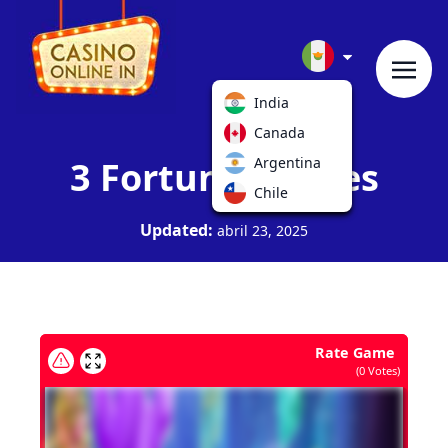
India
Canada
3 Fortune Wishes
Argentina
Chile
Updated:
abril 23, 2025
Rate Game
(
0
Votes)