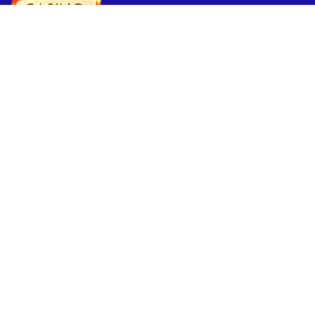
Bienvenido a Casino Online In, la máxima autoridad en
los mejores Casinos Online de México. Encuentre
reseñas exclusivas de casino, bonos y más
Enlaces rápidos
Bonos
Casinos en vivo
Sitemap
Reseñas de casinos
Novibet
Spin Casino