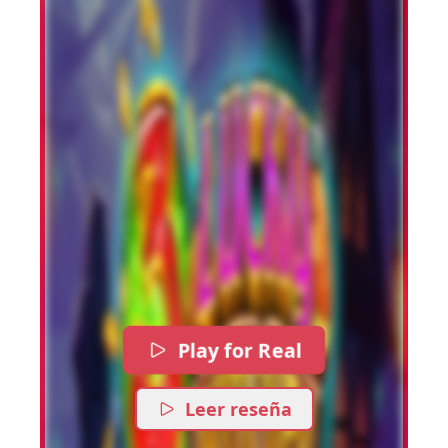
Play for Real
Leer reseña