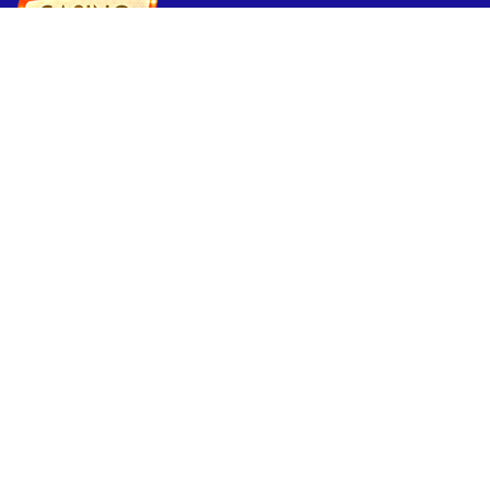
Bienvenido a Casino Online In, la máxima autoridad en
los mejores Casinos Online de México. Encuentre
reseñas exclusivas de casino, bonos y más
Enlaces rápidos
Bonos
Casinos en vivo
Sitemap
Reseñas de casinos
Novibet
Spin Casino