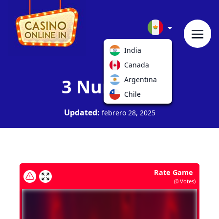
India
Canada
3 Numbers
Argentina
Chile
Updated:
febrero 28, 2025
Rate Game
(
0
Votes)