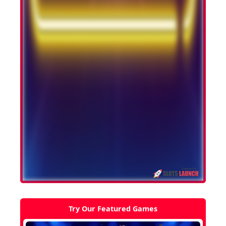
Try Our Featured Games