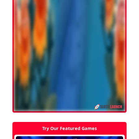
Try Our Featured Games