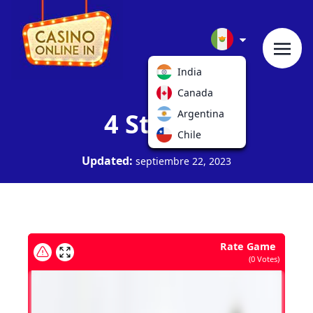
India
Canada
4 Stones
Argentina
Chile
Updated:
septiembre 22, 2023
Rate Game
(
0
Votes)