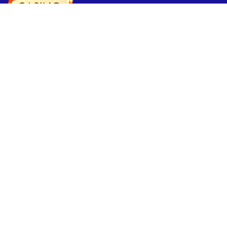
Bienvenido a Casino Online In, la máxima autoridad en
los mejores Casinos Online de México. Encuentre
reseñas exclusivas de casino, bonos y más
Enlaces rápidos
Bonos
Casinos en vivo
Sitemap
Reseñas de casinos
Novibet
Spin Casino