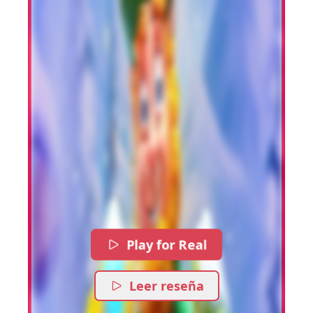
Play for Real
Leer reseña