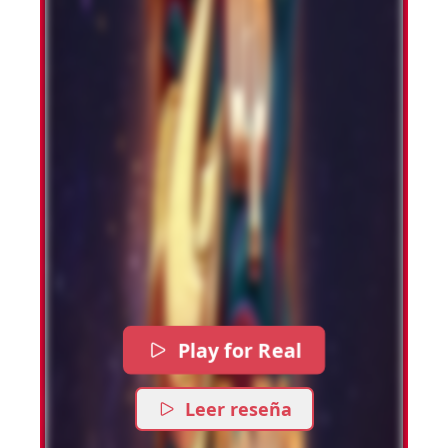
Play for Real
Leer reseña