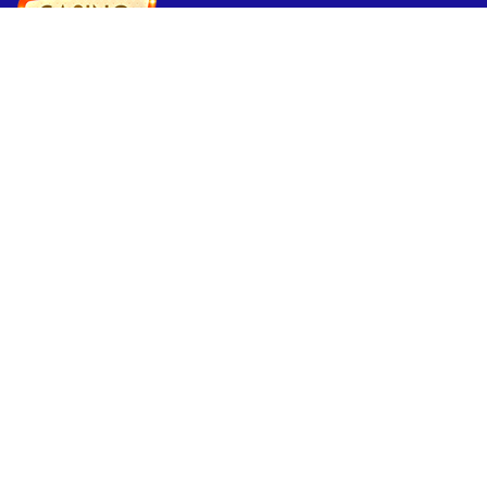
Bienvenido a Casino Online In, la máxima autoridad en
los mejores Casinos Online de México. Encuentre
reseñas exclusivas de casino, bonos y más
Enlaces rápidos
Bonos
Casinos en vivo
Sitemap
Reseñas de casinos
Novibet
Spin Casino