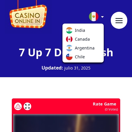
India
Canada
7 Up 7 Down Rush
Argentina
Chile
Updated:
julio 31, 2025
Rate Game
(
0
Votes)