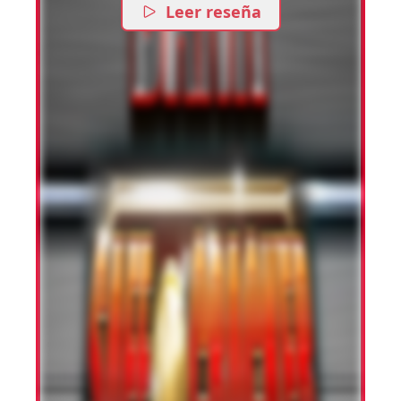
Leer reseña