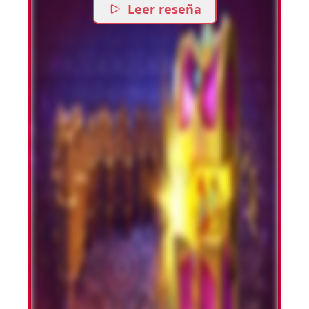
Leer reseña