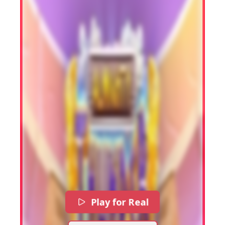
Play for Real