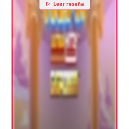
Leer reseña