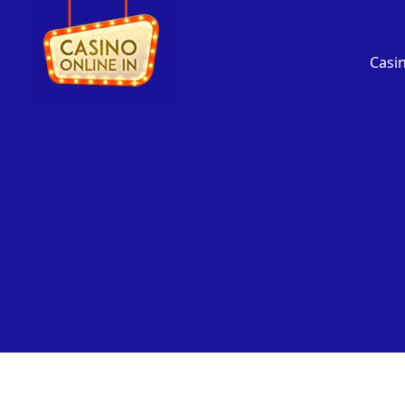
Casin