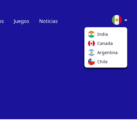
os
Juegos
Noticias
India
Canada
Argentina
Chile