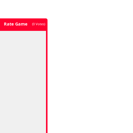
Rate Game
(
0
Votes)