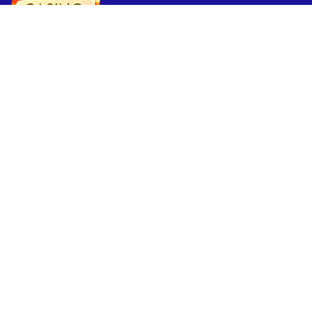
Bienvenido a Casino Online In, la máxima autoridad en
los mejores Casinos Online de México. Encuentre
reseñas exclusivas de casino, bonos y más
Enlaces rápidos
Bonos
Casinos en vivo
Sitemap
Reseñas de casinos
Novibet
Spin Casino