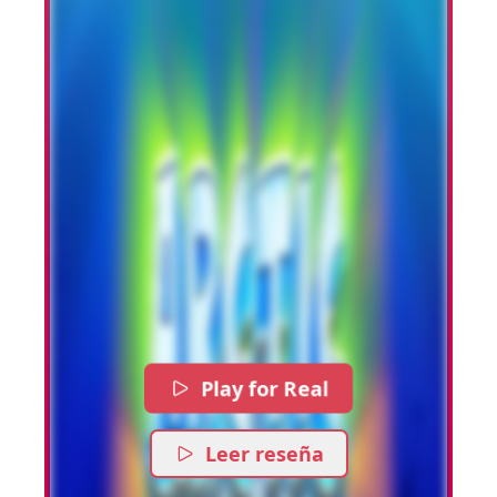
Play for Real
Leer reseña