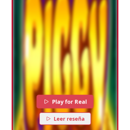
Play for Real
Leer reseña