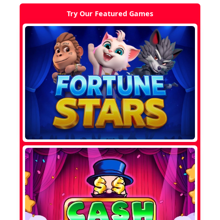
Try Our Featured Games