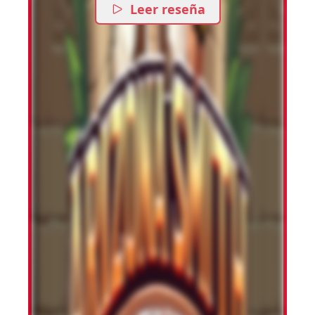
Leer reseña