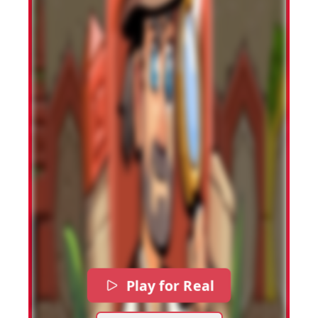
Play for Real