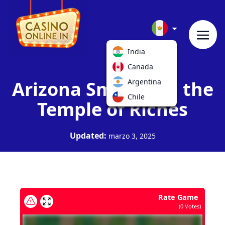
India
Canada
Arizona Smith and the
Argentina
Chile
Temple of Riches
Updated:
marzo 3, 2025
Rate Game
(
0
Votes)