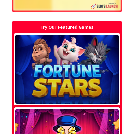
Try Our Featured Games