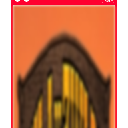
(
0
Votes)