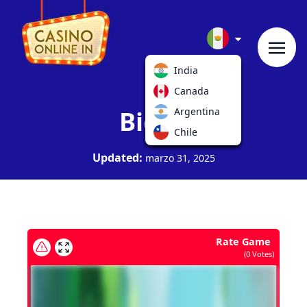
India
Canada
Bicho
Argentina
Chile
Updated:
marzo 31, 2025
Rate Game
(
0
Votes)