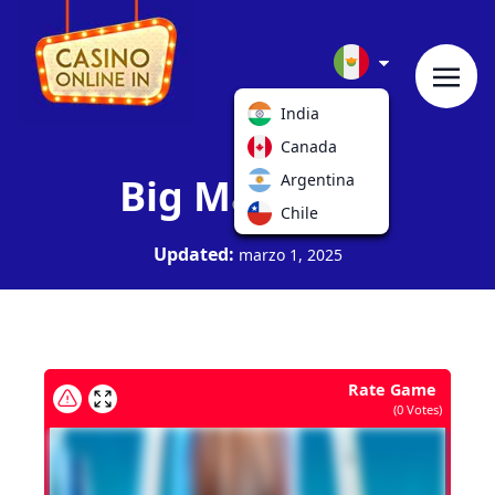
India
Canada
Big Mammut
Argentina
Chile
Updated:
marzo 1, 2025
Rate Game
(
0
Votes)