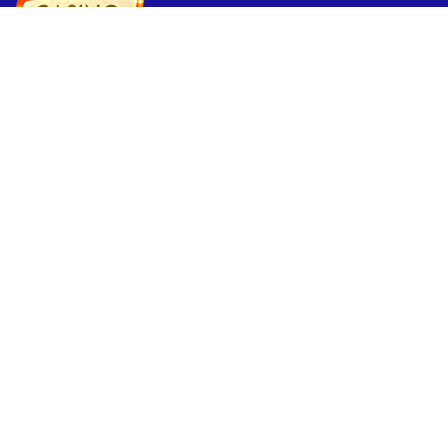
Bienvenido a Casino Online In, la máxima autoridad en
los mejores Casinos Online de México. Encuentre
reseñas exclusivas de casino, bonos y más
Enlaces rápidos
Bonos
Casinos en vivo
Sitemap
Reseñas de casinos
Novibet
Spin Casino