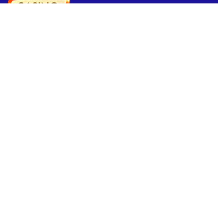
Bienvenido a Casino Online In, la máxima autoridad en
los mejores Casinos Online de México. Encuentre
reseñas exclusivas de casino, bonos y más
Enlaces rápidos
Bonos
Casinos en vivo
Sitemap
Reseñas de casinos
Novibet
Spin Casino