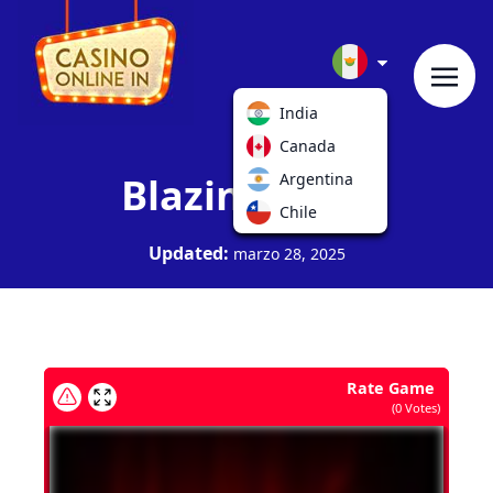
India
Canada
Blazing Cash
Argentina
Chile
Updated:
marzo 28, 2025
Rate Game
(
0
Votes)