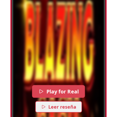
Play for Real
Leer reseña