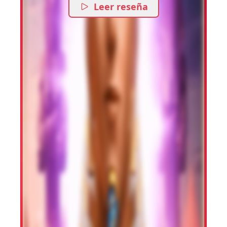
Leer reseña