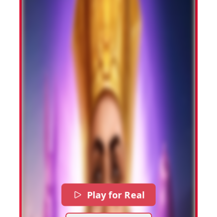
Play for Real