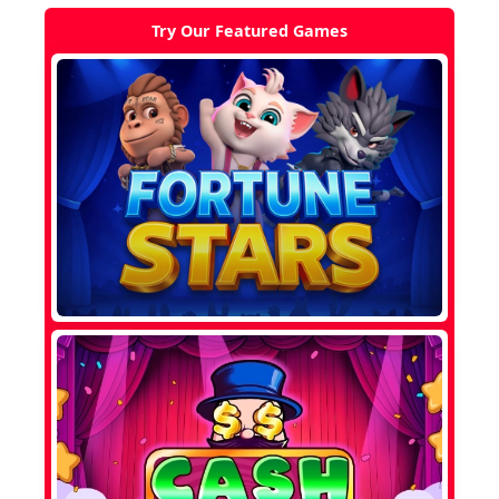
Try Our Featured Games