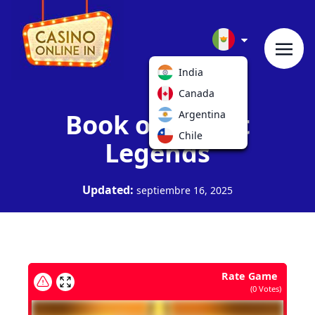
India
Canada
Book of Desert
Argentina
Chile
Legends
Updated:
septiembre 16, 2025
Rate Game
(
0
Votes)