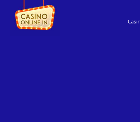
Casin