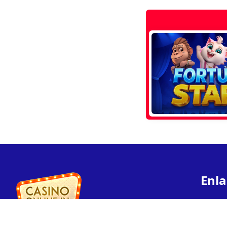
Enla
Bonos
Bienvenido a Casino Online In, la
Casino