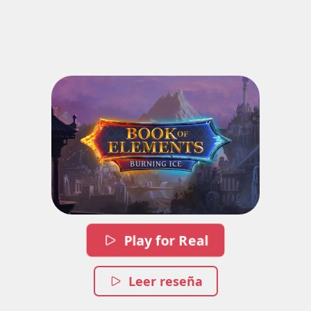
Play for Real
Leer reseña