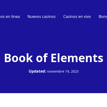
os en linea
Nuevos casinos
Casinos en vivo
Bon
Book of Elements
Updated:
noviembre 19, 2023