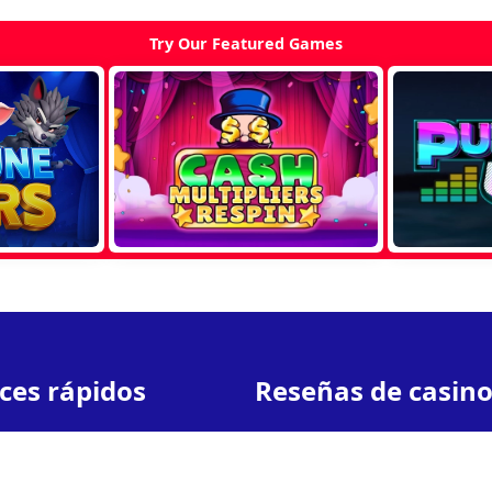
Try Our Featured Games
ces rápidos
Reseñas de casin
Novibet
s en vivo
Spin Casino