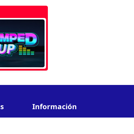
os
Información
Casinos en linea
Nuevos casinos