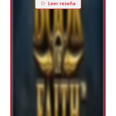
Leer reseña