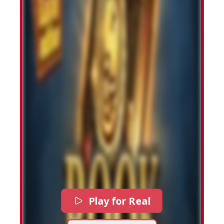
Play for Real