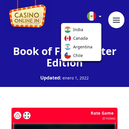
India
Canada
Book of Faith Easter
Argentina
Chile
Edition
Updated:
enero 1, 2022
Rate Game
(
0
Votes)