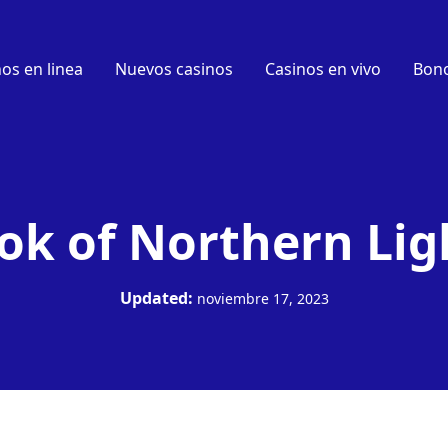
os en linea
Nuevos casinos
Casinos en vivo
Bon
ok of Northern Lig
Updated:
noviembre 17, 2023