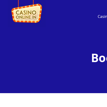
Casin
Bo