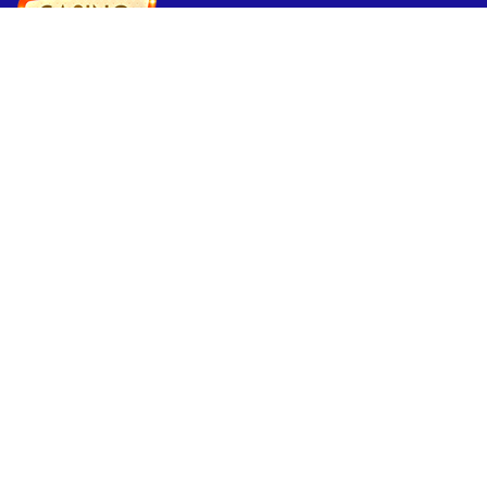
Bienvenido a Casino Online In, la máxima autoridad en
los mejores Casinos Online de México. Encuentre
reseñas exclusivas de casino, bonos y más
Enlaces rápidos
Bonos
Casinos en vivo
Sitemap
Reseñas de casinos
Novibet
Spin Casino