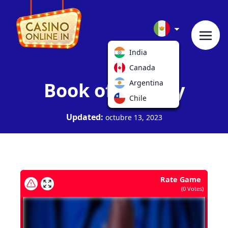
India
Canada
Book of Sorcery
Argentina
Chile
Updated:
octubre 13, 2023
Rate Game
(
0
Votes)