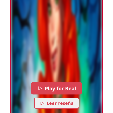
Play for Real
Leer reseña