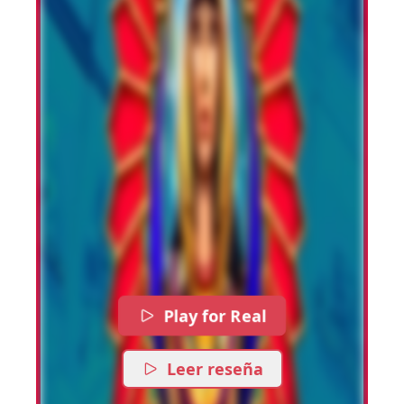
Play for Real
Leer reseña