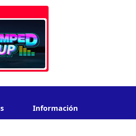
os
Información
Casinos en linea
Nuevos casinos