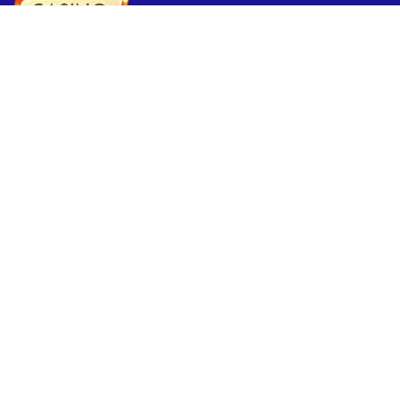
Bienvenido a Casino Online In, la máxima autoridad en
los mejores Casinos Online de México. Encuentre
reseñas exclusivas de casino, bonos y más
Enlaces rápidos
Bonos
Casinos en vivo
Sitemap
Reseñas de casinos
Novibet
Spin Casino