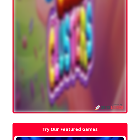
Try Our Featured Games