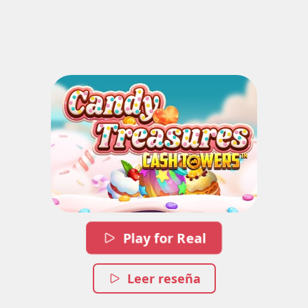
Play for Real
Leer reseña