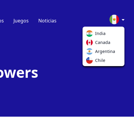
os
Juegos
Noticias
India
Canada
Argentina
Chile
owers