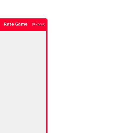
Rate Game
(
0
Votes)