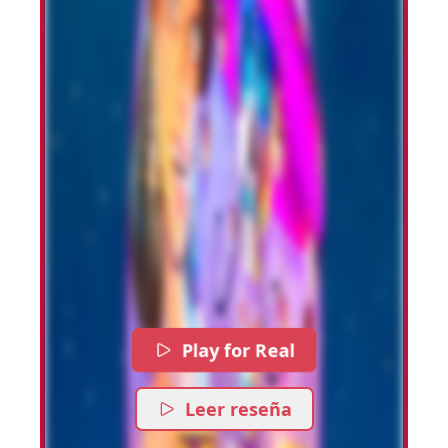
Play for Real
Leer reseña