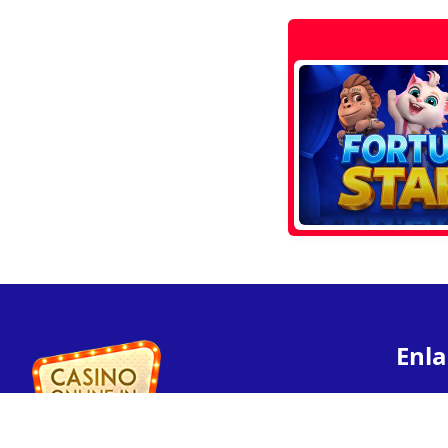
Enla
Bonos
Bienvenido a Casino Online In, la
Casino