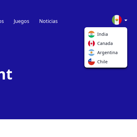
os
Juegos
Noticias
India
Canada
Argentina
Chile
ht