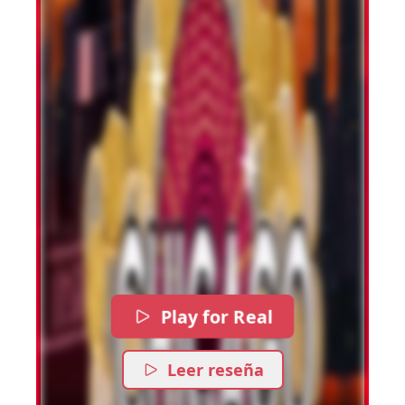
Play for Real
Leer reseña