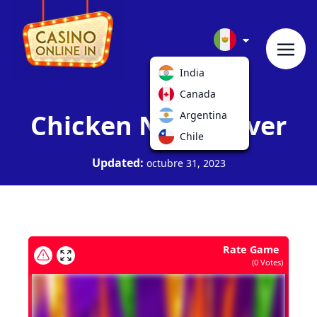
India
Canada
Chicken Night Fever
Argentina
Chile
Updated:
octubre 31, 2023
Rate Game
(
0
Votes)