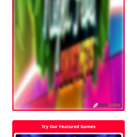
Try Our Featured Games