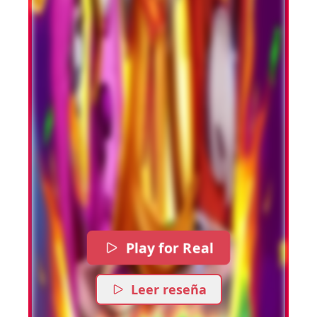
Play for Real
Leer reseña