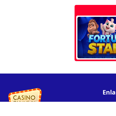
Enla
Bonos
Bienvenido a Casino Online In, la
Casino