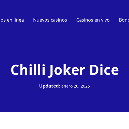
os en linea
Nuevos casinos
Casinos en vivo
Bon
Chilli Joker Dice
Updated:
enero 20, 2025