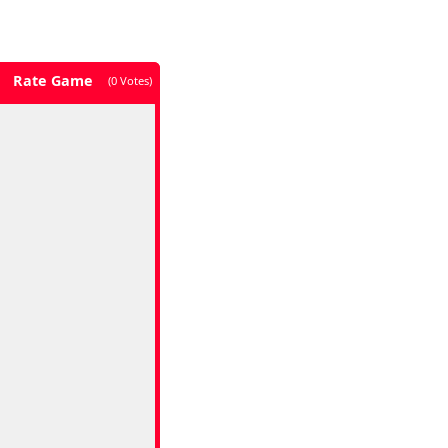
Rate Game
(
0
Votes)