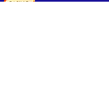
Bienvenido a Casino Online In, la máxima autoridad en
los mejores Casinos Online de México. Encuentre
reseñas exclusivas de casino, bonos y más
Enlaces rápidos
Bonos
Casinos en vivo
Sitemap
Reseñas de casinos
Novibet
Spin Casino