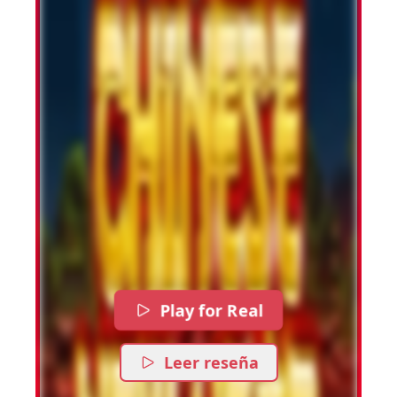
Play for Real
Leer reseña