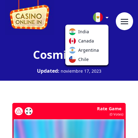
India
Canada
Cosmic Coins
Argentina
Chile
Updated:
noviembre 17, 2023
Rate Game
(
0
Votes)