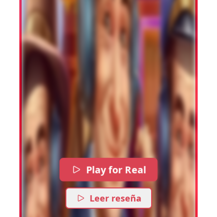
Play for Real
Leer reseña