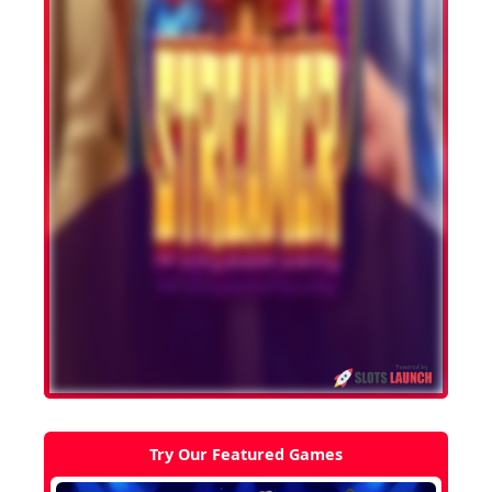
Try Our Featured Games