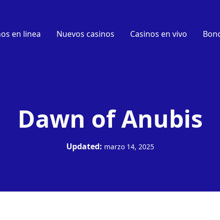
os en linea
Nuevos casinos
Casinos en vivo
Bon
Dawn of Anubis
Updated:
marzo 14, 2025