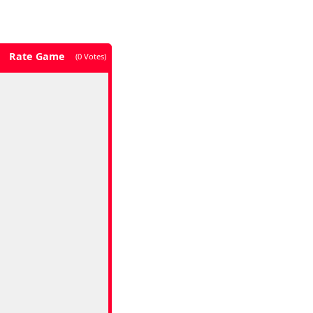
Rate Game
(
0
Votes)