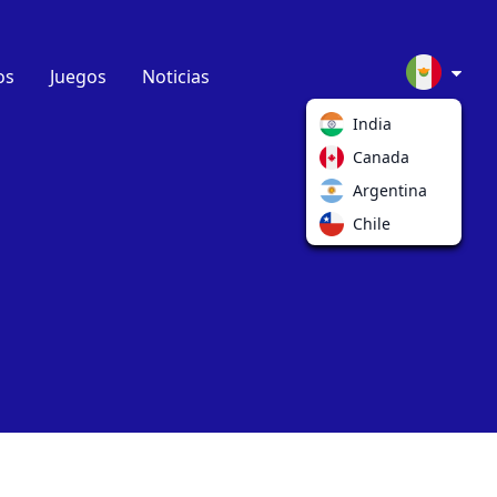
os
Juegos
Noticias
India
Canada
Argentina
Chile