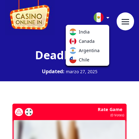
India
Canada
Deadly West
Argentina
Chile
Updated:
marzo 27, 2025
Rate Game
(
0
Votes)