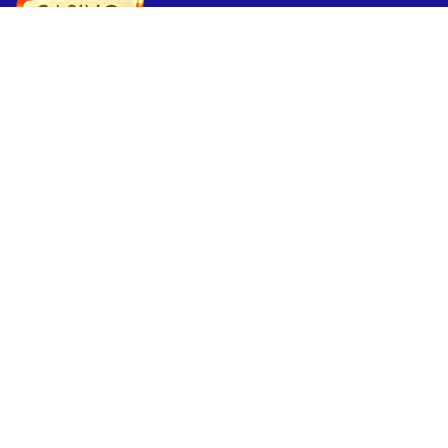
Bienvenido a Casino Online In, la máxima autoridad en
los mejores Casinos Online de México. Encuentre
reseñas exclusivas de casino, bonos y más
Enlaces rápidos
Bonos
Casinos en vivo
Sitemap
Reseñas de casinos
Novibet
Spin Casino