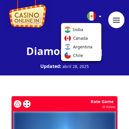
India
Canada
Diamond Bling
Argentina
Chile
Updated:
abril 28, 2025
Rate Game
(
0
Votes)