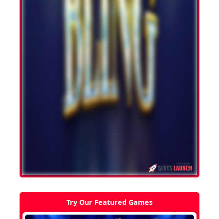
Try Our Featured Games