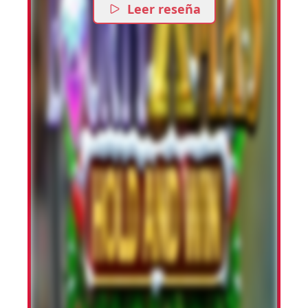
Leer reseña