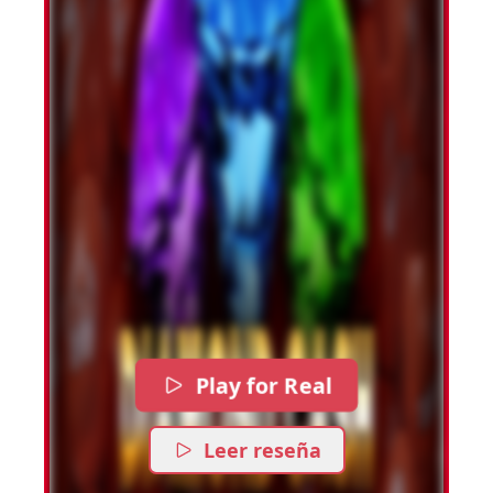
Play for Real
Leer reseña