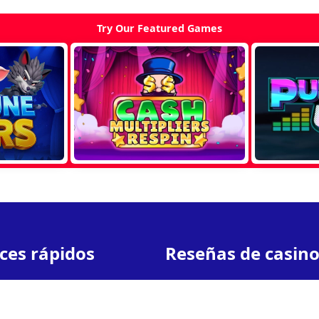
Try Our Featured Games
ces rápidos
Reseñas de casin
Novibet
s en vivo
Spin Casino