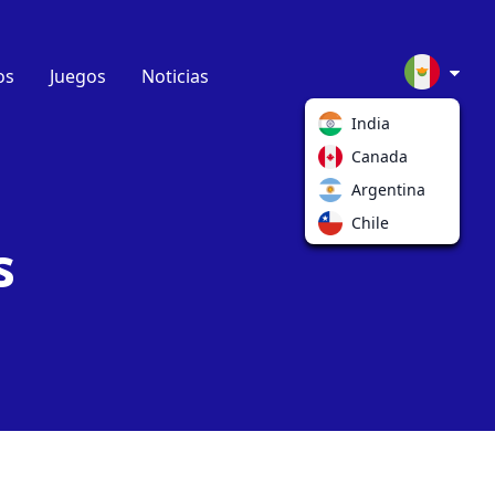
os
Juegos
Noticias
India
Canada
Argentina
Chile
s