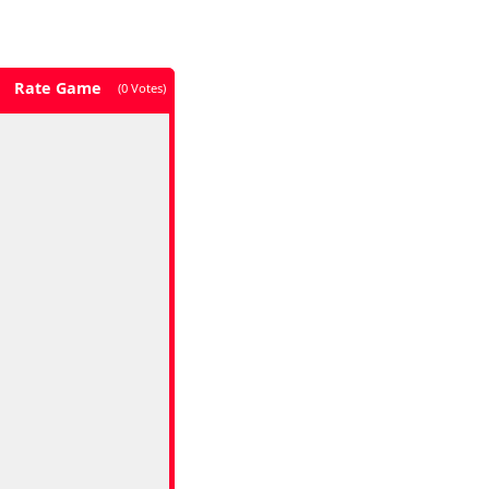
Rate Game
(
0
Votes)