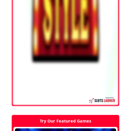
Try Our Featured Games