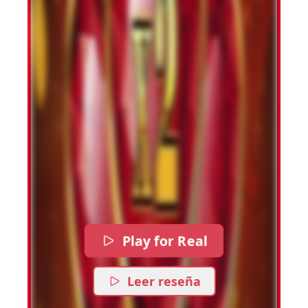
Play for Real
Leer reseña