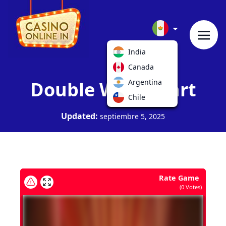
India
Canada
Double Wild Heart
Argentina
Chile
Updated:
septiembre 5, 2025
Rate Game
(
0
Votes)